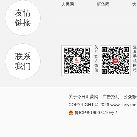
人民网
新华网
大
友情
链接
关
查
注
看
联系
官
手
方
机
我们
微
网
信
站
关于今日沂蒙网
-
广告招商
-
公众微
COPYRIGHT ©
2026 www.jinriyime
鲁ICP备19007410号-1