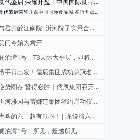
食代盛启 荣耀开盘！中国国际食品城品牌区开盘
食代盛启荣耀开盘中国国际食品城 举行开盘盛典
与君共醉江南院|沂河院子实景合院样板房盛大开放
院门今始为君开
澜泊湾1号：T3天际大平层，即将与您牵手
携手再出发！儒辰集团成功总冠名2023临沂马拉松
逆势图存 誓得必胜 | 儒辰集团召开2023半年度工作会议
沂河雅园与蕾娜范集团签约启动仪式圆满举办！
青啤的六一超有FUN！| 龙悦湾六一嘉年华 欢动来袭
澜泊湾1号：所见，超越所见