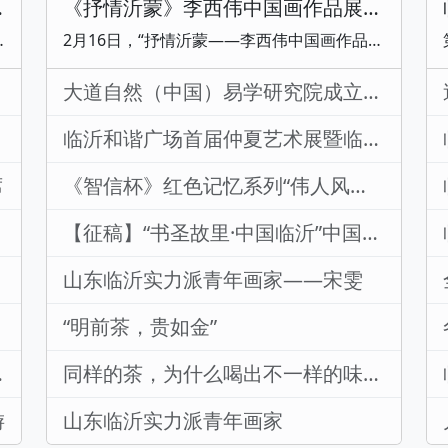
鉴交流会举行
《抒情沂蒙》李西伟中国画作品展开幕式圆满举行
气，让更多人了解临沂的美食文化和风土人情。本次会议以“共筑中国炒鸡品牌 共赢产业发展未来”为主题，来自全省各地市的餐饮业人士齐聚临沂，围绕临沂炒鸡打造招牌
2月16日，“抒情沂蒙——李西伟中国画作品展”在墨宝斋隆重开幕，来自各界的领导、嘉宾、艺术界人士及媒体代表齐聚，共同见证这一艺术盛事。开幕式伊始，民进临沂市副主委陈际科作为主办方代表发表致辞，对画展的举办表达了殷切的期待与全力的支持。著名画家、本次展览学术主持房新泉先生凭借其深厚的艺术造诣和丰富的专业经验，对李西伟先生的作品进行了鞭辟入里的剖析，详细解读了作品中独特的艺术风格与精湛的技法特点。著名画家刘继庄、临沂市美协秘书长梁庸等嘉宾也相继发言，从多元视角深入探讨了沂蒙文化与艺术之间的紧密联系和
大道自然（中国）易学研究院成立庆典在临沂隆重举行
临沂和谐广场首届仲夏艺术展暨临沂大学美术学院优秀毕业生作品展举行
席
《智信杯》红色记忆系列“伟人风采”书画主题展盛大开幕
【征稿】“书圣故里·中国临沂”中国书法临书大会征稿启示
山东临沂实力派青年画家——宋雯
...
“明前茶，贵如金”
大会成功举行
同样的茶，为什么喝出不一样的味道？
游
山东临沂实力派青年画家