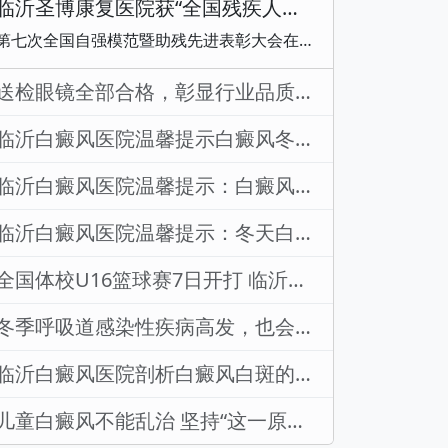
临沂圣博康复医院获“全国残疾人工作先进集体”荣誉称号
第七次全国自强模范暨助残先进表彰大会在北京召开。大会表彰了200名“全国自强模范”，200个“全国残疾人工作先进集体”和60名“全国残疾人工作先进个人”。其中，临沂圣博康复医院获“全国残疾人工作先进集体”荣誉称号，院党支部书记、院长王晓东代表医院接受表彰。据悉，自成立以来，临沂圣博康复医院始终秉承“用专业守护健康、以爱心传递希望”的办院宗旨，注重深化科技助残，创新康复技术，用心用情为残疾儿童提供早期干预和康复服务。此次荣获“全国残疾人工作先进集体”，是对医院多年来深耕儿童康复事业、践行社会责任的
送检眼镜全部合格，彰显行业品质担当
临沂白癜风医院温馨提示白癜风冬天健康管理重点预防这3类病症
临沂白癜风医院温馨提示：白癜风切忌治治停停
临沂白癜风医院温馨提示：冬天白癜风的3个误区
全国体校U16篮球赛7日开打 临沂体校U16中大口腔队出战
冬季呼吸道感染性疾病高发，也会影响白癜风治疗恢复——临沂白癜风医院为您解答
临沂白癜风医院剖析白癜风白斑的五个详细特征
儿童白癜风不能乱治 坚持“这一原则”很重要