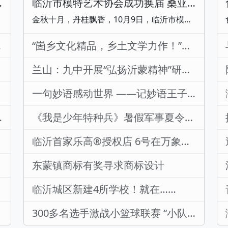
年货节”正式启动
临沂市模特艺术协会成功换届 桑亚丽当选第三届会长
金秋十月，丹桂飘香，10月9日，临沂市模特艺术协会第三届一次会员大会正式召开。临沂市政协副主席张玉兰，临沂市政府原副市长、党组副书记、市老科协会长刘彦祥，临沂市政府原副市长、市高等教育发展领导小组副组长、临沂市中华职教社社委会主任赵爱华，临沂市市委宣传部原常务副部长、市关工委副主任兼秘书长高明，市水利局原党委书记、局长、市关工委副主任申作信，临沂市民政局社会组织管理科科长万红娟，临沂市文联四级调研员耿霞，临沂市退役军人事务局原二级调研员、临沂市爱国拥军促进会主席、临沂市中华职教社副主任刘军，山东
专场举行
“崮乡文化精品，乡土文学力作！”《诗路思语》诗集研讨会举行
兰山：九中开展“弘扬沂蒙精神”研学活动
一句妙语感动世界 ——记妙语王子薛庆西
深入企业考察把脉
《我是少年特种兵》暑假军事夏令营开始报名了
临沂首家乐高®授权店 6号在万象汇一楼盛大开业啦 满388元送城市行李牌
东蒙镇商标有奖寻求商标设计
临沂城区新建4所学校！就在……
300多名选手激战小篮球联赛 “小队员们”挥汗如雨的样子真帅