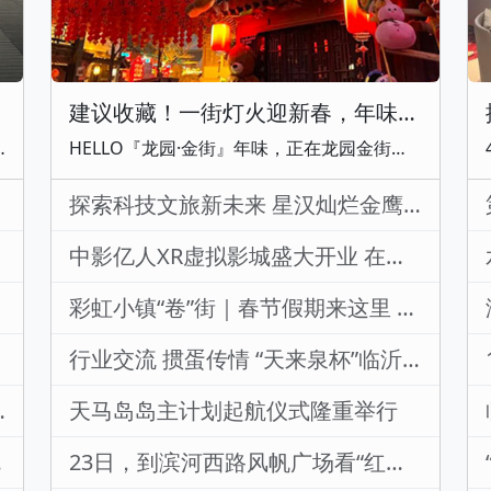
建议收藏！一街灯火迎新春，年味尽在龙园金街
。伴随着嘉宾共同步入开业拱门，整场庆典正式启幕。仪式上，主办方与星途品牌领导上台致辞，阐述星途品牌高端智造理念，同时公布临沂星途广合 4S 店发展规划。随后进行隆重的品牌授牌仪式，标志着临沂星途
HELLO『龙园·金街』年味，正在龙园金街慢慢铺开当暮色四合第一盏灯在金街尽头亮起我们便知道龙园最温柔的时节到了这里没有喧嚣的锣鼓却有一整条街的灯笼低垂成河，流淌成诗白昼它是悬于青瓦之上的流动绯云入夜则化身为领人闯入旧梦的宫灯幻境光影是最好的画家将每个人的身影勾勒进这幅名为“年”的长卷里不必刻意寻找角度，信步而行忽见锦鲤游弋于光影之波，虚实交错是“鲤游幻境”赠予的浪漫待到蓝调时刻灯盏倏然点亮那瞬间的惊艳足以让所有话语沉静而街角那株挂满祈愿的树正等待着你的一个愿望让红绸与墨字成为你与新春最柔软的连
鉴会
探索科技文旅新未来 星汉灿烂金鹰机器人媒体分享会成功举办
中影亿人XR虚拟影城盛大开业 在临沂即可感受盛唐风华 双人仅需59.9元
彩虹小镇“卷”街｜春节假期来这里 非卷不可 逛大集 看铁花秀
行业交流 掼蛋传情 “天来泉杯”临沂媒体人掼蛋大赛圆满收官
销冠，Model Y L多市场热销
天马岛岛主计划起航仪式隆重举行
Max+
23日，到滨河西路风帆广场看“红色沂蒙”摩托艇挑战赛