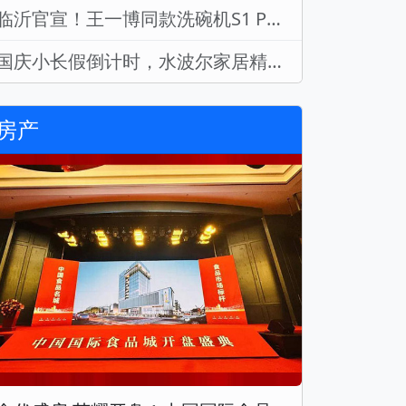
临沂官宣！王一博同款洗碗机S1 PLUS绿色款宠爱上市！
国庆小长假倒计时，水波尔家居精彩福利送不停！
房产