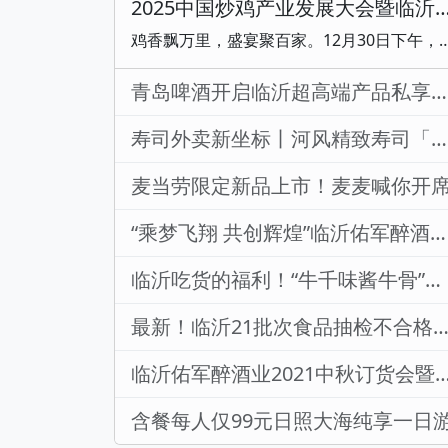
2025中国炒鸡产业发展大会暨临沂炒鸡“百家争鸣”品
鸡香飘万里，盛宴聚百家。12月30日下午，2025中国炒鸡产业发展大会暨临沂炒鸡“百家争鸣”品鉴交流会举行。会上，临沂市饭店烹饪协会、泰安市饭店烹饪协会、枣庄市烹饪餐饮酒店商会共同签署中国炒鸡产业战略合作意向书，临沂炒鸡、枣庄辣子鸡、新泰炒鸡抱团发展，共同缔造中国齐鲁大地美食名片。麻辣鲜香、色泽红亮、回味悠长，一道道美味的炒鸡，是临沂独有的烟火
青岛啤酒开启临沂超高端产品私享会 | “饮”领超高端产品市场新风尚
寿司外卖新坐标丨河风精致寿司「万象汇店」美好启幕
麦当劳限定新品上市！麦麦喊你开
“乘梦飞翔 共创辉煌”临沂佑军醉酒业2022迎春酒会圆满举行
临沂吃货的福利！“牛千味酱牛骨”饭店开业了
最新！临沂21批次食品抽检不合格！涉及煎饼、猪肉、鸡蛋...
临沂佑军醉酒业2021中秋订货会暨线上团购
含餐每人仅99元日照大海纯享一日