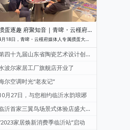
掼蛋逐趣 府聚知音 | 青啤・云槿府媒体人专属掼蛋大赛圆满收官
4月18日，青啤・云槿府媒体人专属掼蛋大赛在青啤龙悦湾营销中心圆满落幕。本次活动以牌为媒，集结临沂媒体界挚友，在酣畅竞技中畅叙同行情谊。掼蛋酣战 以技会友本次赛事采用淘汰赛 + 半决赛 + 决赛三轮决胜制。赛场之上，选手们默契配合、沉着博弈，尽显掼蛋竞技的智慧与乐趣；赛场之外，老友相聚谈笑风生，氛围热烈融洽。最终冠亚军荣耀揭晓，主办方为获胜者奉上定制啤酒大奖，更为每位嘉宾准备了卡式炉套装等诚意伴手礼，人人乘兴而来、尽兴而归。 同行叙谊 共鉴匠心作为深耕临沂 14 年的双千亿国企，青啤地
第四十九届山东省陶瓷艺术设计创新大赛、第十届山东省陶瓷职业技能竞赛在临沂开幕
水波尔家居工厂旗舰店开业了
海尔空调时光“老友记”
10月27日，与您相约临沂水韵琅琊
临沂首家三翼鸟场景式体验店盛大启幕，卡萨帝&索菲亚全屋智能家居体验店
“2023家居焕新消费季临沂站”启动