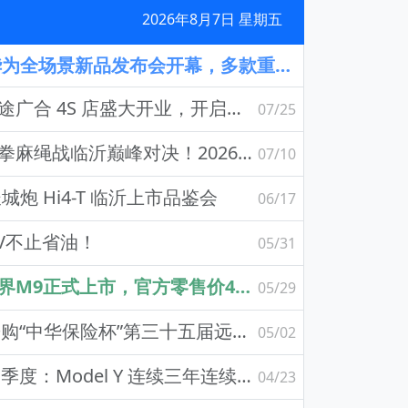
2026年8月7日 星期五
尊界时代旗舰MPV及华为全场景新品发布会开幕，多款重磅新产品发布
星途全新启程｜临沂星途广合 4S 店盛大开业，开启高端出行新篇章
07/25
官宣定档八月，六国裸拳麻绳战临沂巅峰对决！2026铁拳武风·红韵临沂国际巅峰搏击赛新闻发布会举行
07/10
炮 Hi4-T 临沂上市品鉴会
06/17
EV不止省油！
05/31
领世而上，全新一代问界M9正式上市，官方零售价47.98万元起
05/29
2026山东春季焕新快乐购“中华保险杯”第三十五届远通五一车展盛大开幕
05/02
特斯拉发布2026年第一季度：Model Y 连续三年连续三年蝉联全球销冠，Model Y L多市场热销
04/23