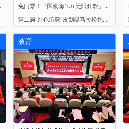
）进口商品博览会
免门票！『国潮嗨Fun 无限狂欢』沂州古城五·一国潮电音嗨不停！
术震撼亮相
第二届“红色沂蒙”皮划艇马拉松挑战赛开赛200余名选手沂河竞速
教育