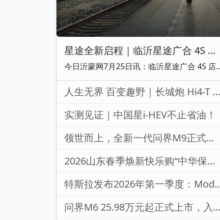
星途全新启程｜临沂星途广合 4S 店盛大开业，开启高端出行新篇章
今日沂蒙网7月25日讯：临沂星途广合 4S 店开业盛典隆重举行。活动以 “星途 全新启程” 为主题，行业领导、众多合作伙伴、媒体嘉宾以及大批星途意向客户齐聚现场，共同见证临沂星途市场布局的重要里程碑。开业盛典现场锣鼓喧天，祥狮献瑞拉开仪式序幕。气势恢宏的醒狮表演烘托出热烈喜庆的氛围，寓意鸿运当头、大展宏图
人生无界 百变趣野｜长城炮 Hi4-T 临沂上市品
实测见证｜中国星i-HEV不止省油！
领世而上，全新一代问界M9正式上市，官方零售价47.98万元起
2026山东春季焕新快乐购“中华保险杯”第三十五届远通五一车展盛大开幕
特斯拉发布2026年第一季度：Model Y 连续三年连续三年蝉联全球
问界M6 25.98万元起正式上市，入门即