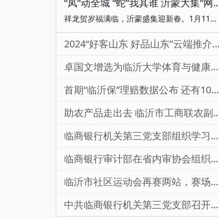
“凤”动全城 “蛇”我其谁 沂蒙大集“网上
祥龙贺岁福满临，沂蒙盛集迎新春。1月11日，沂蒙大集“网上年货节”新年惠民消费季 云上大集欢乐购暨国瓷银凤“淘陶乐”年货特卖会在“山东手造・产自临沂”展销直播中心正式启动。此次活动，由临沂市网络直播行业党委、临沂市直播电商行业党委、中共罗庄区委宣传部联合主办。旨在进一步优化文化服务和文化产品供给，挖掘沂蒙文化，提振文化消费，助力惠民增收，推动优质文化资源直达基层启动仪式在男生独唱《千千阙歌》中拉开帷幕，活动邀请100余名临沂达人、媒体代表开启云上推介活动，川剧变脸等精彩节目，为现场观众带来一场文
2024“好客山东 好品山东”云端推介活动临沂
卓国文增选为临沂大学体育与健康学院理事会名誉理事长
首期“临沂保”理赔数据公布 还有10天截止 请抓紧投保
助农产品走出去 临沂市工商联农副产品流通商会
临商银行机关第三党支部组织学习研讨《中国共产党党徽党旗条例》
临商银行审计部在省内审协会组织优秀论文评选中获奖
临沂市社区运动会再赛两站，赛场上都是“曾经那个少年”
中共临商银行机关第三党支部召开党员大会