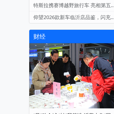
特斯拉携赛博越野旅行车 亮相第五届RCEP（山东
仰望2026款新车临沂店品鉴，闪充技
财经