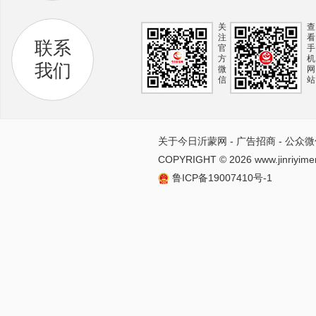
关
查
注
看
联系
官
手
方
机
我们
微
网
信
站
关于今日沂蒙网
-
广告招商
-
公众微
COPYRIGHT ©
2026 www.jinriyime
鲁ICP备19007410号-1